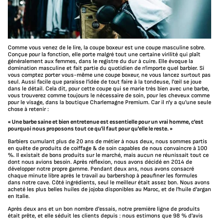
Comme vous venez de le lire, la coupe boxeur est une coupe masculine sobre.
Conçue pour la fonction, elle porte malgré tout une certaine virilité qui plaît
généralement aux femmes, dans le registre du dur à cuire. Elle évoque la
domination masculine et fait partie du quotidien de n'importe quel barbier. Si
vous comptez porter vous-même une coupe boxeur, ne vous lancez surtout pas
seul. Aussi facile que paraisse l'idée de tout faire à la tondeuse, l'œil se joue
dans le détail. Cela dit, pour cette coupe qui se marie très bien avec une barbe,
vous trouverez comme toujours le nécessaire de soin, pour les cheveux comme
pour le visage, dans la boutique Charlemagne Premium. Car il n'y a qu'une seule
chose à retenir :
« Une barbe saine et bien entretenue est essentielle pour un vrai homme, c'est
pourquoi nous proposons tout ce qu'il faut pour qu'elle le reste. »
Barbiers cumulant plus de 20 ans de métier à nous deux, nous sommes partis
en quête de produits de coiffage & de soin capables de nous convaincre à 100
%. Il existait de bons produits sur le marché, mais aucun ne réunissait tout ce
dont nous avions besoin. Après réflexion, nous avons décidé en 2014 de
développer notre propre gamme. Pendant deux ans, nous avons consacré
chaque minute libre après le travail au barbershop à peaufiner les formules
dans notre cave. Côté ingrédients, seul le meilleur était assez bon. Nous avons
acheté les plus belles huiles de jojoba disponibles au Maroc, et de l'huile d'argan
en Italie.
Après deux ans et un bon nombre d'essais, notre première ligne de produits
était prête, et elle séduit les clients depuis : nous estimons que 98 % d'avis