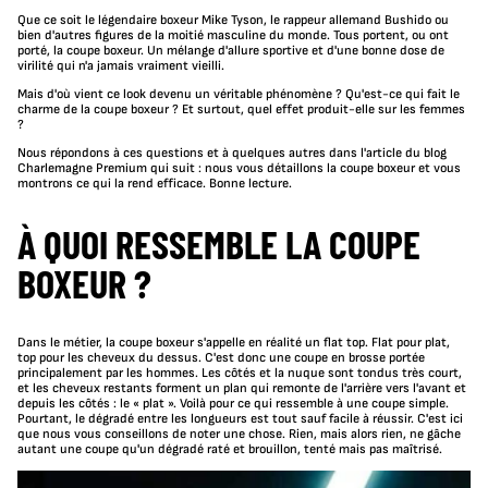
Que ce soit le légendaire boxeur Mike Tyson, le rappeur allemand Bushido ou
bien d'autres figures de la moitié masculine du monde. Tous portent, ou ont
porté, la coupe boxeur. Un mélange d'allure sportive et d'une bonne dose de
virilité qui n'a jamais vraiment vieilli.
Mais d'où vient ce look devenu un véritable phénomène ? Qu'est-ce qui fait le
charme de la coupe boxeur ? Et surtout, quel effet produit-elle sur les femmes
?
Nous répondons à ces questions et à quelques autres dans l'article du blog
Charlemagne Premium qui suit : nous vous détaillons la coupe boxeur et vous
montrons ce qui la rend efficace. Bonne lecture.
À QUOI RESSEMBLE LA COUPE
BOXEUR ?
Dans le métier, la coupe boxeur s'appelle en réalité un flat top. Flat pour plat,
top pour les cheveux du dessus. C'est donc une coupe en brosse portée
principalement par les hommes. Les côtés et la nuque sont tondus très court,
et les cheveux restants forment un plan qui remonte de l'arrière vers l'avant et
depuis les côtés : le « plat ». Voilà pour ce qui ressemble à une coupe simple.
Pourtant, le dégradé entre les longueurs est tout sauf facile à réussir. C'est ici
que nous vous conseillons de noter une chose. Rien, mais alors rien, ne gâche
autant une coupe qu'un dégradé raté et brouillon, tenté mais pas maîtrisé.