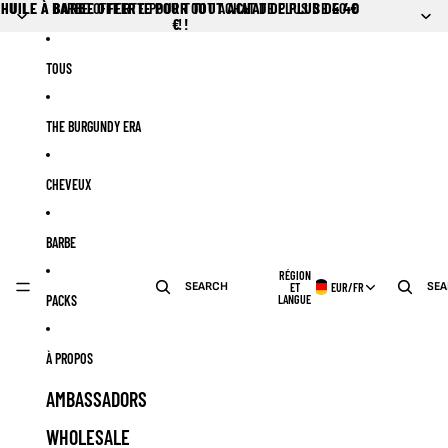
Ignorer et passer au contenu
HUILE À BARBE OFFERTE POUR TOUT ACHAT DE PLUS DE 40
HUILE À BARBE OFFERTE POUR TOUT ACHAT DE PLUS DE 40 €
€ !
!
TOUS
THE BURGUNDY ERA
CHEVEUX
BARBE
RÉGION
SEARCH
SE
ET
EUR
/
FR
PACKS
LANGUE
À PROPOS
AMBASSADORS
WHOLESALE