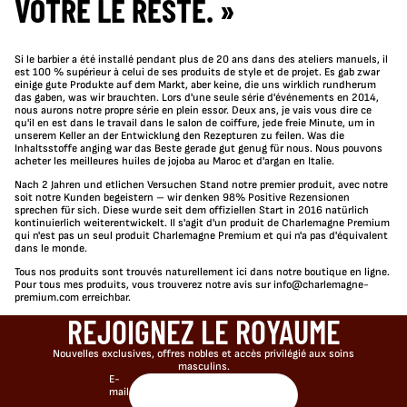
VÔTRE LE RESTE. »
Si le barbier a été installé pendant plus de 20 ans dans des ateliers manuels, il
est 100 % supérieur à celui de ses produits de style et de projet. Es gab zwar
einige gute Produkte auf dem Markt, aber keine, die uns wirklich rundherum
das gaben, was wir brauchten. Lors d'une seule série d'événements en 2014,
nous aurons notre propre série en plein essor. Deux ans, je vais vous dire ce
qu'il en est dans le travail dans le salon de coiffure, jede freie Minute, um in
unserem Keller an der Entwicklung den Rezepturen zu feilen. Was die
Inhaltsstoffe anging war das Beste gerade gut genug für nous. Nous pouvons
acheter les meilleures huiles de jojoba au Maroc et d'argan en Italie.
Nach 2 Jahren und etlichen Versuchen Stand notre premier produit, avec notre
soit notre Kunden begeistern – wir denken 98% Positive Rezensionen
sprechen für sich. Diese wurde seit dem offiziellen Start in 2016 natürlich
kontinuierlich weiterentwickelt. Il s'agit d'un produit de Charlemagne Premium
qui n'est pas un seul produit Charlemagne Premium et qui n'a pas d'équivalent
dans le monde.
Tous nos produits sont trouvés naturellement ici dans notre boutique en ligne.
Pour tous mes produits, vous trouverez notre avis sur info@charlemagne-
premium.com erreichbar.
REJOIGNEZ LE ROYAUME
Nouvelles exclusives, offres nobles et accès privilégié aux soins
masculins.
E-
mail