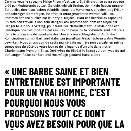
Comme vous le savez, le Majoe Frisur n'est pas prêt à être utilisé et n'a pas été
créé par Modetrends actuel. Zurecht wie wir finden, denn kein Rapper unserer
Zeit sollte den klassischen Vokuhila, aussi die Vorne kurz, allusion lang Frisur
der achtziger Jahre tragen, insofern er ernstgenommen werden will. Les
hommes ont été publiés par leur style. Majoes Frisur est destiné au rappeur à
un très bon travail, à son sein Banger Look (comme son nom est Majoe bei
Banger Music sous Vertrag) pour travailler. Naturellement, le style riche est
bénéfique pour les produits passés. Les cheveux ou la pommade sont naturels
dans le processus de bijouterie des cheveux ausschlaggebend. Auch die
Kombination von un Bart wird dabei zur jeweiligen Gesichtsform wahre Wunder
bewirken. Nous allons agir de cette manière de manière non verbale, en même
temps que du côté de votre look et de la légende d'un clic dans notre
Charlemagne Premium Shop. Dort wirst du fündig in Bezug zu dem was du auf
der Langen Reise zur Bart und Haarpflege gesucht hast, alors :
« UNE BARBE SAINE ET BIEN
ENTRETENUE EST IMPORTANTE
POUR UN VRAI HOMME, C'EST
POURQUOI NOUS VOUS
PROPOSONS TOUT CE DONT
VOUS AVEZ BESOIN POUR QUE LA