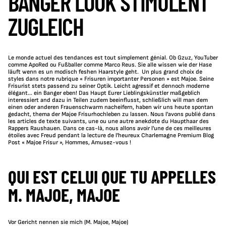
BANGER LOOK STIMULENT
ZUGLEICH
Le monde actuel des tendances est tout simplement génial. Ob Gzuz, YouTuber
comme ApoRed ou Fußballer comme Marco Reus. Sie alle wissen wie der Hase
läuft wenn es un modisch feshen Haarstyle geht.
Un plus grand choix de
styles dans notre rubrique « Frisuren importanter Personen » est Majoe. Seine
Frisurist stets passend zu seiner Optik. Leicht agressif et dennoch moderne
élégant... ein Banger eben! Das Haupt Eurer Lieblingskünstler maßgeblich
interessiert and dazu in Teilen zudem beeinflusst, schließlich will man dem
einen oder anderen Frauenschwarm nacheifern, haben wir uns heute spontan
gedacht, thema der Majoe Frisurhochleben zu lassen. Nous l'avons publié dans
les articles de texte suivants, une ou une autre anekdote du Haupthaar des
Rappers Raushauen. Dans ce cas-là, nous allons avoir l'une de ces meilleures
étoiles avec Freud pendant la lecture de l'heureux Charlemagne Premium Blog
Post « Majoe Frisur », Hommes, Amusez-vous !
QUI EST CELUI QUE TU APPELLES
M. MAJOE, MAJOE
Vor Gericht nennen sie mich (M. Majoe, Majoe)