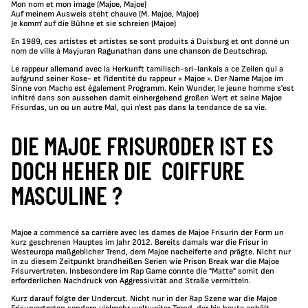
Mon nom et mon image (Majoe, Majoe)
Auf meinem Ausweis steht chauve (M. Majoe, Majoe)
Je komm' auf die Bühne et sie schreien (Majoe)
En 1989, ces artistes et artistes se sont produits à Duisburg et ont donné un
nom de ville à Mayjuran Ragunathan dans une chanson de Deutschrap.
Le rappeur allemand avec la Herkunft tamilisch-sri-lankais a ce Zeilen qui a
aufgrund seiner Kose- et l'identité du rappeur « Majoe ». Der Name Majoe im
Sinne von Macho est également Programm.
Kein Wunder, le jeune homme s'est
infiltré dans son aussehen damit einhergehend großen Wert et seine Majoe
Frisurdas, un ou un autre Mal, qui n'est pas dans la tendance de sa vie.
DIE MAJOE FRISURODER IST ES
DOCH HEHER DIE
COIFFURE
MASCULINE ?
Majoe a commencé sa carrière avec les dames de Majoe Frisurin der Form un
kurz geschrenen Hauptes im Jahr 2012. Bereits damals war die Frisur in
Westeuropa maßgeblicher Trend, dem Majoe nacheiferte and prägte. Nicht nur
in zu diesem Zeitpunkt brandheißen Serien wie Prison Break war die Majoe
Frisurvertreten. Insbesondere im Rap Game connte die "Matte" somit den
erforderlichen Nachdruck von Aggressivität and Straße vermitteln.
Kurz darauf folgte der Undercut. Nicht nur in der Rap Szene war die Majoe