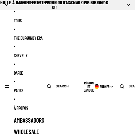
Ignorer et passer au contenu
HUILE À BARBE OFFERTE POUR TOUT ACHAT DE PLUS DE 40
HUILE À BARBE OFFERTE POUR TOUT ACHAT DE PLUS DE 40 €
€ !
!
TOUS
THE BURGUNDY ERA
CHEVEUX
BARBE
RÉGION
SEARCH
SE
ET
EUR
/
FR
PACKS
LANGUE
À PROPOS
AMBASSADORS
WHOLESALE