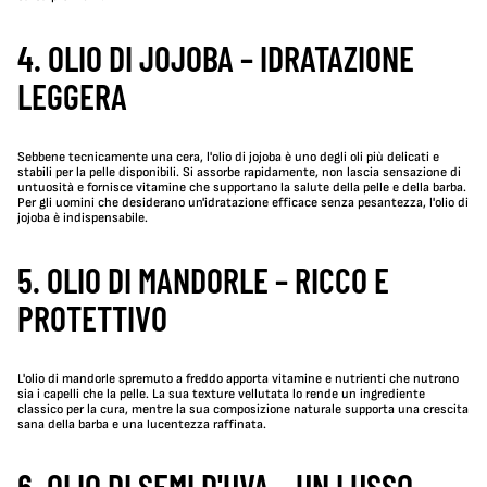
4. OLIO DI JOJOBA – IDRATAZIONE
LEGGERA
Sebbene tecnicamente una cera, l'olio di jojoba è uno degli oli più delicati e
stabili per la pelle disponibili. Si assorbe rapidamente, non lascia sensazione di
untuosità e fornisce vitamine che supportano la salute della pelle e della barba.
Per gli uomini che desiderano un'idratazione efficace senza pesantezza, l'olio di
jojoba è indispensabile.
5. OLIO DI MANDORLE – RICCO E
PROTETTIVO
L'olio di mandorle spremuto a freddo apporta vitamine e nutrienti che nutrono
sia i capelli che la pelle. La sua texture vellutata lo rende un ingrediente
classico per la cura, mentre la sua composizione naturale supporta una crescita
sana della barba e una lucentezza raffinata.
6. OLIO DI SEMI D'UVA – UN LUSSO