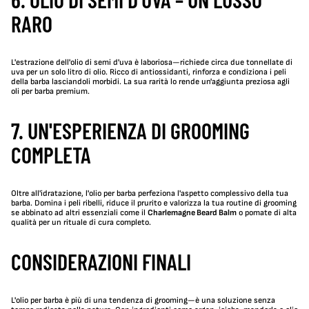
RARO
L'estrazione dell'olio di semi d'uva è laboriosa—richiede circa due tonnellate di
uva per un solo litro di olio. Ricco di antiossidanti, rinforza e condiziona i peli
della barba lasciandoli morbidi. La sua rarità lo rende un'aggiunta preziosa agli
oli per barba premium.
7. UN'ESPERIENZA DI GROOMING
COMPLETA
Oltre all'idratazione, l'olio per barba perfeziona l'aspetto complessivo della tua
barba. Domina i peli ribelli, riduce il prurito e valorizza la tua routine di grooming
se abbinato ad altri essenziali come il
Charlemagne Beard Balm
o pomate di alta
qualità per un rituale di cura completo.
CONSIDERAZIONI FINALI
L'olio per barba è più di una tendenza di grooming—è una soluzione senza