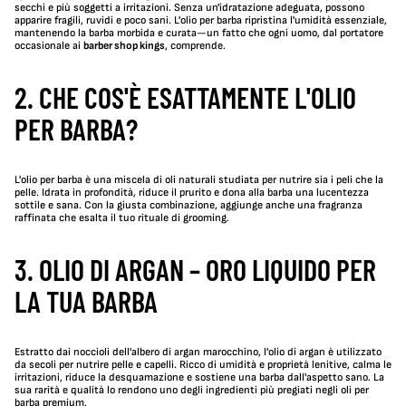
secchi e più soggetti a irritazioni. Senza un'idratazione adeguata, possono
apparire fragili, ruvidi e poco sani. L'olio per barba ripristina l'umidità essenziale,
mantenendo la barba morbida e curata—un fatto che ogni uomo, dal portatore
occasionale ai
barber shop kings
, comprende.
2. CHE COS'È ESATTAMENTE L'OLIO
PER BARBA?
L'olio per barba è una miscela di oli naturali studiata per nutrire sia i peli che la
pelle. Idrata in profondità, riduce il prurito e dona alla barba una lucentezza
sottile e sana. Con la giusta combinazione, aggiunge anche una fragranza
raffinata che esalta il tuo rituale di grooming.
3. OLIO DI ARGAN – ORO LIQUIDO PER
LA TUA BARBA
Estratto dai noccioli dell'albero di argan marocchino, l'olio di argan è utilizzato
da secoli per nutrire pelle e capelli. Ricco di umidità e proprietà lenitive, calma le
irritazioni, riduce la desquamazione e sostiene una barba dall'aspetto sano. La
sua rarità e qualità lo rendono uno degli ingredienti più pregiati negli oli per
barba premium.