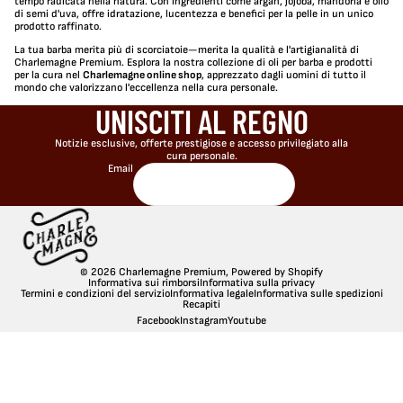
tempo radicata nella natura. Con ingredienti come argan, jojoba, mandorla e olio
di semi d'uva, offre idratazione, lucentezza e benefici per la pelle in un unico
prodotto raffinato.
La tua barba merita più di scorciatoie—merita la qualità e l'artigianalità di
Charlemagne Premium. Esplora la nostra collezione di oli per barba e prodotti
per la cura nel
Charlemagne online shop
, apprezzato dagli uomini di tutto il
mondo che valorizzano l'eccellenza nella cura personale.
UNISCITI AL REGNO
Notizie esclusive, offerte prestigiose e accesso privilegiato alla
cura personale.
Email
© 2026
Charlemagne Premium
,
Powered by Shopify
Informativa sui rimborsi
Informativa sulla privacy
Termini e condizioni del servizio
Informativa legale
Informativa sulle spedizioni
Recapiti
Facebook
Instagram
Youtube