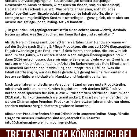
Anhand der vorangegangenen Beschreibungen unserer Bartpflege-
Geschenkset-Kombinationen, wirst auch du finden, was du für deine(n)
Liebsten als Geschenk suchst.
Wie bereits angerissen, enthält jedes
Bartpflege-Set bzw. Einzelprodukt ausgesuchte Inhaltsstoffe, die einer
strengen und regelmäßigen Kontrolle unterliegen - ganz gleich, ob es sich um
unsere Basispflege-
oder
Styling-Artikel
handelt
.
„Ein gesunder und gepflegter Bart ist für einen echten Mann wichtig, deshalb
bieten wir alles, was Sie brauchen, um Ihren Bart gesund zu erhalten.“
Als Barbiere mit insgesamt über 20 Jahren Erfahrung im Handwerk waren wir
auf der Suche nach Styling & Pflege Produkten, die uns zu 100% überzeugten.
Es gab zwar einige gute Produkte auf dem Markt, aber keine, die uns wirklich
rundum das gaben, was wir brauchten. Nach einigen Überlegungen sind wir
dann 2014 entschlossen, dass wir eigene Serie entwickeln wollen. Zwei Jahre
nutzten wir jeden Abend nach der Arbeit im Barbershop jede freie Minute, um
in unserem Keller an der Entwicklung den Rezepturen zu feilen. Was die
Inhaltsstoffe anging war das Beste gerade gut genug für uns. Wir kaufen die
besten verfügbaren Jojobaöle in Marokko und Arganöl aus Italien.
Nach zwei Jahren und etlichen Versuchen Stand unsere erste Produktreihe,
mit der wir seither unsere Kunden begeistern – wir denken 98% Positive
Rezensionen sprechen für sich. Diese wurde seit dem offiziellen Start im Jahr
2016 natürlich kontinuierlich weiterentwickelt. Das ist nur einer der Gründe,
warum Charlemagne Premium Produkte in den letzten Jahren nicht nur einen,
sondern mehrere Vergleichstests gewinnen konnten.
Alle unsere Produkte finden Sie natürlich hier in unserem Online-Shop. Für alle
Fragen zu unseren Produkten sind wir jederzeit für Sie unter
info@charlemagne-premium.com
erreichbar.
TRETEN SIE DEM KÖNIGREICH BEI