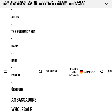
Direkt zum Inhalt
KOSTENLOSES BARTÖL BEI EINEM EINKAUF ÜBER 40 €!
KOSTENLOSES BARTÖL BEI EINEM EINKAUF ÜBER 40 €!
ALLES
THE BURGUNDY ERA
HAARE
BART
REGION
SEARCH
SE
UND
EUR
/
DE
PAKETE
SPRACHE
ÜBER UNS
AMBASSADORS
WHOLESALE