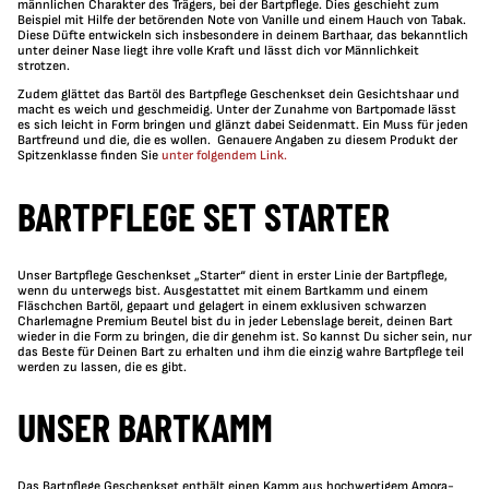
männlichen Charakter des Trägers, bei der Bartpflege. Dies geschieht zum
Beispiel mit Hilfe der betörenden Note von Vanille und einem Hauch von Tabak.
Diese Düfte entwickeln sich insbesondere in deinem Barthaar, das bekanntlich
unter deiner Nase liegt ihre volle Kraft und lässt dich vor Männlichkeit
strotzen.
Zudem glättet das Bartöl des Bartpflege Geschenkset dein Gesichtshaar und
macht es weich und geschmeidig. Unter der Zunahme von Bartpomade lässt
es sich leicht in Form bringen und glänzt dabei Seidenmatt. Ein Muss für jeden
Bartfreund und die, die es wollen.
Genauere Angaben zu diesem Produkt der
Spitzenklasse finden Sie
unter folgendem Link.
BARTPFLEGE SET STARTER
Unser Bartpflege Geschenkset „Starter“ dient in erster Linie der Bartpflege,
wenn du unterwegs bist. Ausgestattet mit einem Bartkamm und einem
Fläschchen Bartöl, gepaart und gelagert in einem exklusiven schwarzen
Charlemagne Premium Beutel bist du in jeder Lebenslage bereit, deinen Bart
wieder in die Form zu bringen, die dir genehm ist. So kannst Du sicher sein, nur
das Beste für Deinen Bart zu erhalten und ihm die einzig wahre Bartpflege teil
werden zu lassen, die es gibt.
UNSER BARTKAMM
Das Bartpflege Geschenkset enthält einen Kamm aus hochwertigem Amora-