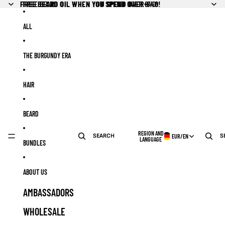
Skip to content
FREE BEARD OIL WHEN YOU SPEND OVER €40!
FREE BEARD OIL WHEN YOU SPEND OVER €40!
ALL
THE BURGUNDY ERA
HAIR
BEARD
REGION AND
SEARCH
S
EUR
/
EN
LANGUAGE
BUNDLES
ABOUT US
AMBASSADORS
WHOLESALE