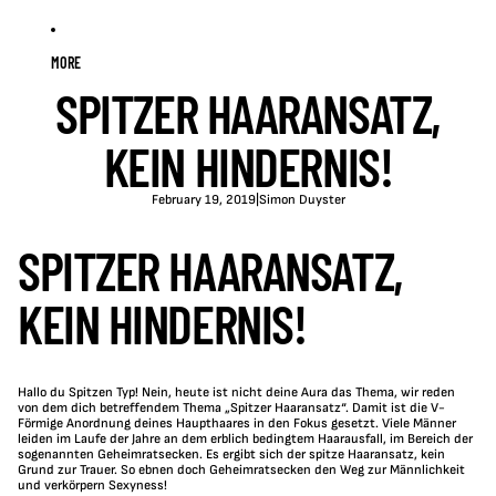
MORE
SPITZER HAARANSATZ,
KEIN HINDERNIS!
February 19, 2019
|
Simon Duyster
SPITZER HAARANSATZ
,
KEIN HINDERNIS!
Hallo du Spitzen Typ! Nein, heute ist nicht deine Aura das Thema, wir reden
von dem dich betreffendem Thema „Spitzer Haaransatz“. Damit ist die V-
Förmige Anordnung deines Haupthaares in den Fokus gesetzt. Viele Männer
leiden im Laufe der Jahre an dem erblich bedingtem Haarausfall, im Bereich der
sogenannten Geheimratsecken. Es ergibt sich der spitze Haaransatz, kein
Grund zur Trauer. So ebnen doch Geheimratsecken den Weg zur
M
ännlichkeit
und verkörpern Sexyness!