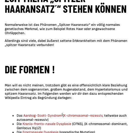
HAARANSATZ´“ STEHEN KÖNNEN
Normalerweise ist das Phänomen „Spitzer Haaransatz“ ein völlig normales
genetisches Merkmal, wie zum Beispiel Rotes Haar oder angewachsene
Ohrläppchen.
Allerdings sind viele, dabei äußerst seltene Erbkrankheiten mit dem Phänomen
„spitzer Haaransatz verbunden!
DIE FORMEN !
Man will es nicht meinen, trotzdem gibt es eine offensichtlich klare Beziehung
zwischen dem sogenannten, großem Augenabstand, dem Hypertelorismus und
spitzem Haaransatz. Im Folgenden werden wir dir den dazu entsprechenden
Wikipedia Eintrag als Begründung darlegen:
[
Das
Aarskog-Scott-Syndrom
(
X-chromosomal
-
rezessiv
, teilweise auch
autosomal-rezessiv)
Die
Kranio-fronto-nasale Dysplasie
(CFNS), (X-chromosomal-dominant,
Genlocus Xq12)
Die
Frontonasale Dysplasie
(sporadische Mutation)