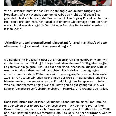
Wie du erfahren hast, ist das Styling abhängig von deinem Umgang mit
Produkten. Wie wir wissen, denn sonst wärst du nicht auf diesem Blog
ge
landet , bist auch du auf der S
uche nach tollen Styling Produkten für dein
Haupthaar und den Bart. Schaue also in unseren Charlemage Premium Shop
um auch deinem Haar egal ob Gesicht oder Bart das Beste zuteil werden zu
lassen, denn:
„A healthy and well groomed beard is important for a real man, that's why we
offer everything you need to keep yours doing so.“
Als Barbiere mit insgesamt über 20 Jahren Erfahrung im Handwerk waren wir
auf der Suche nach Styling & Pflege Produkten, die uns 100%ig überzeugten.
Es gab zwar einige gute Produkte auf dem Markt, aber keine, die uns wirklich
rundherum das gaben, was wir brauchten. Nach einigen Überlegungen
entschlossen wir dann 2014, dass wir unsere eigene Serie entwickeln wollen.
Zwei Jahre nutzten wir jeden Abend nach der Arbeit im Barbershop jede freie
Minute, um in unserem Keller an der Entwicklung den Rezepturen zu feilen.
Was die Inhaltsstoffe anging war das Beste gerade gut genug für uns. Wir
kauften die besten verfügbaren Jojobaöle in Marokko, und Arganöl aus Italien.
Nach zwei Jahren und etlichen Versuchen Stand unsere erste Produktreihe,
mit der wir seither unsere Kunden begeistern – wir denken 98% Positive
Rezensionen sprechen für sich. Diese wurde seit dem offiziellen Start in 2016
natürlich kontinuierlich weiterentwickelt. Das ist nur einer der Gründe, warum