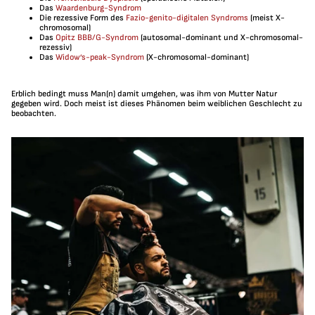
Das
Waardenburg-Syndrom
Die rezessive Form des
Fazio-genito-digitalen Syndroms
(meist X-
chromosomal)
Das
Opitz BBB/G-Syndrom
(autosomal-dominant und X-chromosomal-
rezessiv)
Das
Widow’s-peak-Syndrom
(X-chromosomal-dominant)
Erblich bedingt muss Man(n) damit umgehen, was ihm von Mutter Natur
gegeben wird. Doch meist ist dieses Phänomen beim weiblichen Geschlecht zu
beobachten.